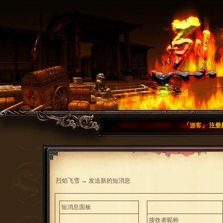
「
游客
」
注册
烈焰飞雪
→
发送新的短消息
短消息面板
接收者昵称