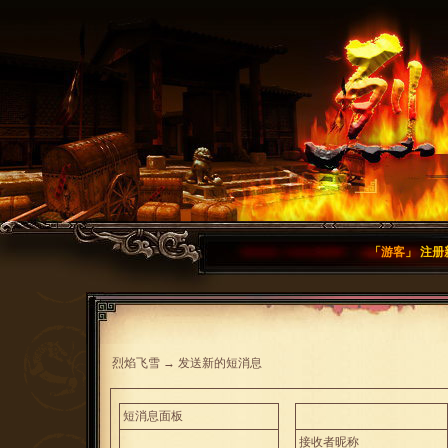
「
游客
」
注册
烈焰飞雪
→
发送新的短消息
短消息面板
接收者昵称