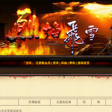
「
游客
」
注册新会员
|
登录
|
风格
|
帮助
|
游戏首页
题
所属版面
主题发起者
回
阅
点击这里
返回前页
。