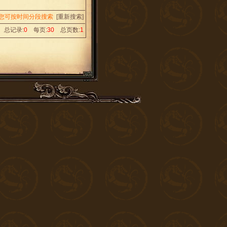
示您可按时间分段搜索
[
重新搜索
]
总记录:
0
每页:
30
总页数:
1