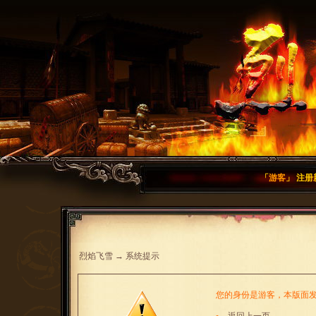
「
游客
」
注册
烈焰飞雪
→
系统提示
您的身份是游客，本版面