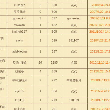
k--kelvin
3
320
点点
2008/6/4 6:4
笑笑无错
0
506
---------
2007/8/27 10:
gonewind
3
637
gonewind
2007/10/11 8:
Wwwaa
1
422
点点
2025/11/20 20:
liming0527
3
305
点点
2011/10/24 14:
7的
sayin
2
519
991107
2010/4/23 21:
~~
adslxieting
1
297
点点
2012/3/26 17:
从而
烮熖--嘙娘
26
2285
玄宗
2010/11/10 11:
!!!
找装备
4
359
点点
2012/3/23 15:
这样
举杯邀明月
2
272
举杯邀明月
2008/1/7 19:4
？
回归
cyi855
1
554
点点
2021/9/4 20:2
110119
1
273
110119
2008/1/7 19:2
不能
职业玩家
1
291
点点
2011/3/17 23: