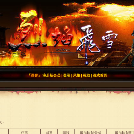
「
游客
」
注册新会员
|
登录
|
风格
|
帮助
|
游戏首页
0)
作者
回复
阅读
最后回帖会员
最后回帖时