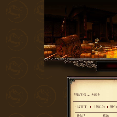
烈焰飞雪
→
收藏夹
版面(1)
主题(19)
附件(
删除?
标题