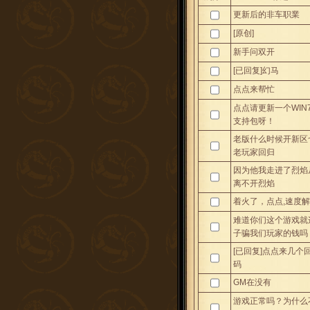
更新后的非车职業
[原创]
新手问双开
[已回复]幻马
点点来帮忙
点点请更新一个WIN
支持包呀！
老版什么时候开新区~
老玩家回归
因为他我走进了烈焰
离不开烈焰
着火了，点点,速度解决
难道你们这个游戏就
子骗我们玩家的钱吗
[已回复]点点来几个
码
GM在没有
游戏正常吗？为什么