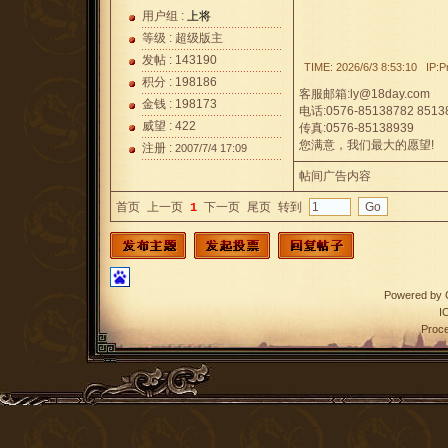
用户组 :
上将
等级 : 超级版主
发帖 : 143190
TIME: 2026/6/3 8:53:10 IP:P
积分 : 198186
客服邮箱:ly@18day.com
金钱 : 198173
电话:0576-85138782 8513
威望 : 422
传真:0576-85138939
您满意，我们最大的愿望!
注册 :
2007/7/4 17:09
帖间广告内容
首页
上一页
1
下一页
尾页
转到
Powered by
I
Proce