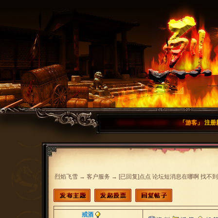
「
游客
」
注册
烈焰飞雪
→
客户服务
→
[已回复]点点 论坛短消息在哪啊 找不
戒酒